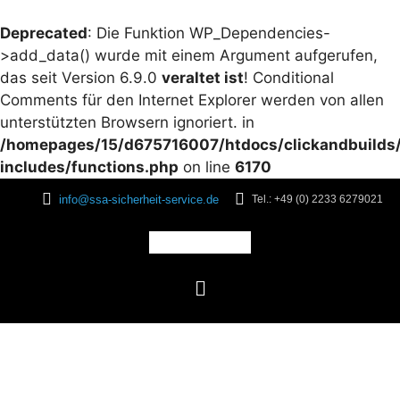
Deprecated
: Die Funktion WP_Dependencies-
>add_data() wurde mit einem Argument aufgerufen,
das seit Version 6.9.0
veraltet ist
! Conditional
Comments für den Internet Explorer werden von allen
unterstützten Browsern ignoriert. in
/homepages/15/d675716007/htdocs/clickandbuilds
includes/functions.php
on line
6170
info@ssa-sicherheit-service.de
Tel.: +49 (0) 2233 6279021